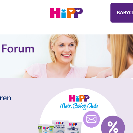
BABYC
eren