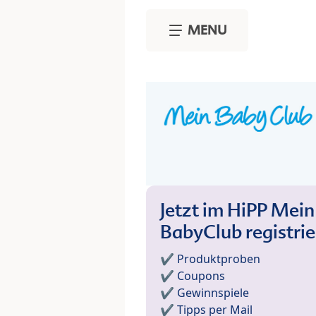
Skip to main content
MENU
Jetzt im HiPP Mein
BabyClub registri
✔️ Produktproben
✔️ Coupons
✔️ Gewinnspiele
✔️ Tipps per Mail