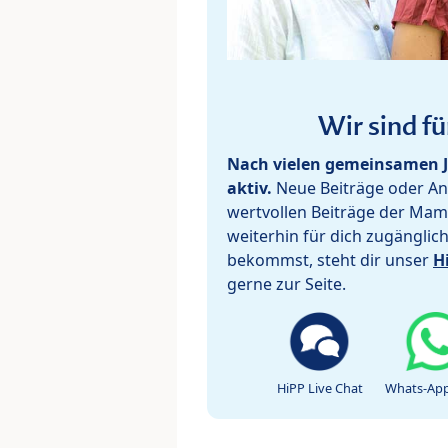
Wir sind fü
Nach vielen gemeinsamen J
aktiv.
Neue Beiträge oder Ant
wertvollen Beiträge der Mam
weiterhin für dich zugänglic
bekommst, steht dir unser
H
gerne zur Seite.
HiPP Live Chat
Whats-App