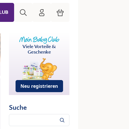
Suche
HiPP Mein Babyclub
Warenkorb
LUB
Viele Vorteile &
Geschenke
Neu registrieren
Suche
Suche