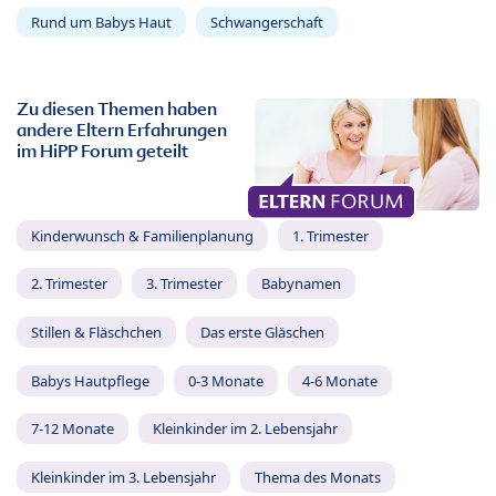
Rund um Babys Haut
Schwangerschaft
Zu diesen Themen haben
andere Eltern Erfahrungen
im HiPP Forum geteilt
Kinderwunsch & Familienplanung
1. Trimester
2. Trimester
3. Trimester
Babynamen
Stillen & Fläschchen
Das erste Gläschen
Babys Hautpflege
0-3 Monate
4-6 Monate
7-12 Monate
Kleinkinder im 2. Lebensjahr
Kleinkinder im 3. Lebensjahr
Thema des Monats