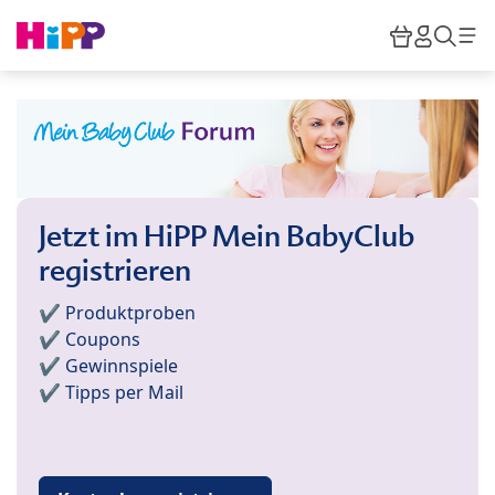
Skip to main content
Warenkor
HiPP M
Such
Jetzt im HiPP Mein BabyClub
registrieren
✔️ Produktproben
✔️ Coupons
✔️ Gewinnspiele
✔️ Tipps per Mail