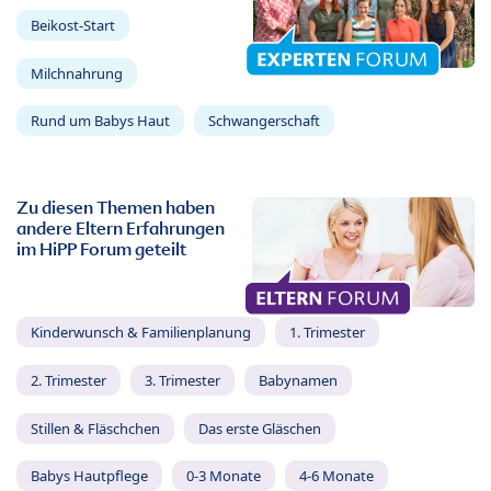
Beikost-Start
Milchnahrung
Rund um Babys Haut
Schwangerschaft
Zu diesen Themen haben
andere Eltern Erfahrungen
im HiPP Forum geteilt
Kinderwunsch & Familienplanung
1. Trimester
2. Trimester
3. Trimester
Babynamen
Stillen & Fläschchen
Das erste Gläschen
Babys Hautpflege
0-3 Monate
4-6 Monate