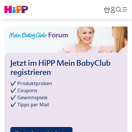
Skip to main content
Warenkor
HiPP M
Such
Jetzt im HiPP Mein BabyClub
registrieren
✔️ Produktproben
✔️ Coupons
✔️ Gewinnspiele
✔️ Tipps per Mail