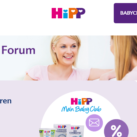
BABYC
eren