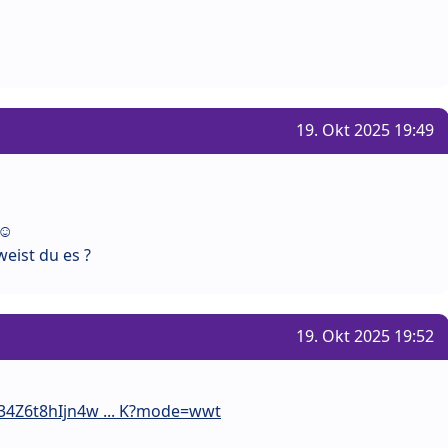
19. Okt 2025 19:49
eist du es ?
19. Okt 2025 19:52
34Z6t8hIjn4w ... K?mode=wwt