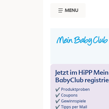
Skip to main content
MENU
Jetzt im HiPP Mein
BabyClub registri
✔️ Produktproben
✔️ Coupons
✔️ Gewinnspiele
✔️ Tipps per Mail