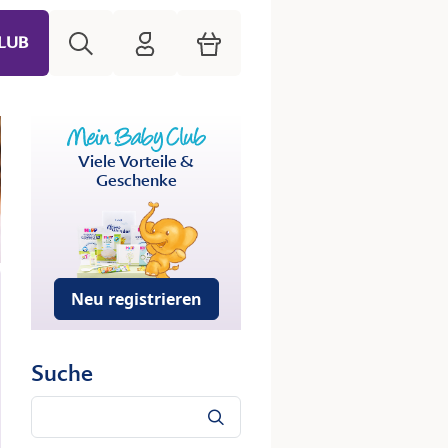
Suche
HiPP Mein Babyclub
Warenkorb
LUB
Viele Vorteile &
Geschenke
Neu registrieren
Suche
Suche