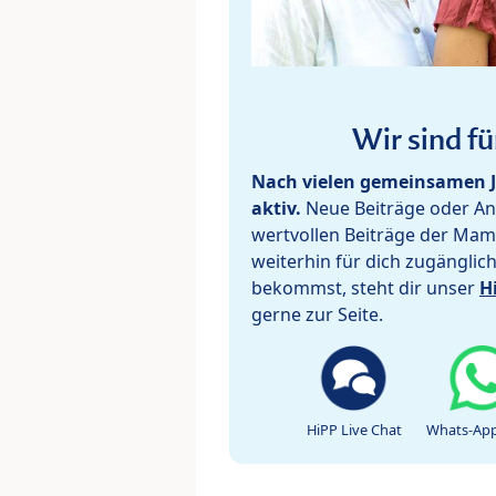
Wir sind fü
Nach vielen gemeinsamen J
aktiv.
Neue Beiträge oder Ant
wertvollen Beiträge der Mam
weiterhin für dich zugänglic
bekommst, steht dir unser
H
gerne zur Seite.
HiPP Live Chat
Whats-App