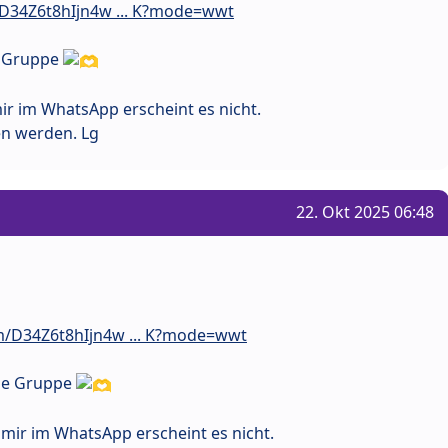
/D34Z6t8hIjn4w ... K?mode=wwt
e Gruppe
ir im WhatsApp erscheint es nicht.
n werden. Lg
22. Okt 2025 06:48
m/D34Z6t8hIjn4w ... K?mode=wwt
ine Gruppe
 mir im WhatsApp erscheint es nicht.