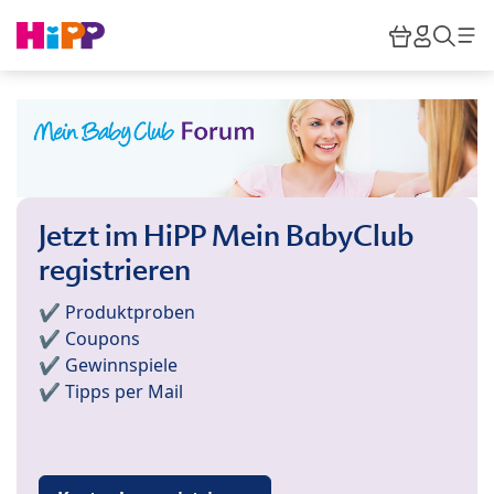
Skip to main content
Warenkor
HiPP M
Such
Jetzt im HiPP Mein BabyClub
registrieren
✔️ Produktproben
✔️ Coupons
✔️ Gewinnspiele
✔️ Tipps per Mail