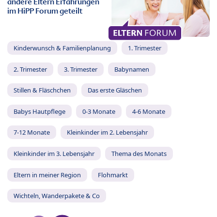
andere Eltern Erfahrungen
im HiPP Forum geteilt
Kinderwunsch & Familienplanung
1. Trimester
2. Trimester
3. Trimester
Babynamen
Stillen & Fläschchen
Das erste Gläschen
Babys Hautpflege
0-3 Monate
4-6 Monate
7-12 Monate
Kleinkinder im 2. Lebensjahr
Kleinkinder im 3. Lebensjahr
Thema des Monats
Eltern in meiner Region
Flohmarkt
Wichteln, Wanderpakete & Co