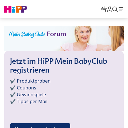
Skip to main content
Warenkor
HiPP M
Such
Jetzt im HiPP Mein BabyClub
registrieren
✔️ Produktproben
✔️ Coupons
✔️ Gewinnspiele
✔️ Tipps per Mail