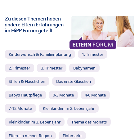
Zu diesen Themen haben
andere Eltern Erfahrungen
im HiPP Forum geteilt
Kinderwunsch & Familienplanung
1. Trimester
2. Trimester
3. Trimester
Babynamen
Stillen & Fläschchen
Das erste Gläschen
Babys Hautpflege
0-3 Monate
4-6 Monate
7-12 Monate
Kleinkinder im 2. Lebensjahr
Kleinkinder im 3. Lebensjahr
Thema des Monats
Eltern in meiner Region
Flohmarkt