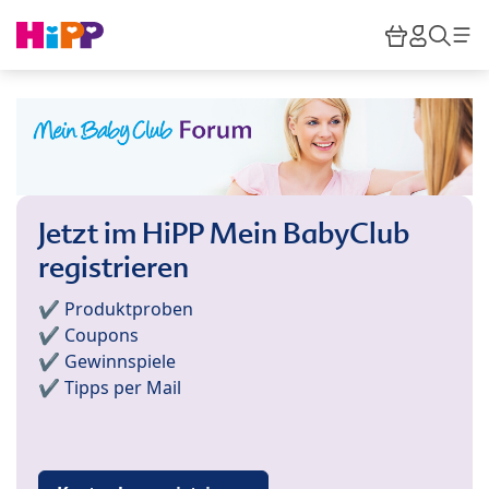
Skip to main content
Warenkor
HiPP M
Such
Jetzt im HiPP Mein BabyClub
registrieren
✔️ Produktproben
✔️ Coupons
✔️ Gewinnspiele
✔️ Tipps per Mail