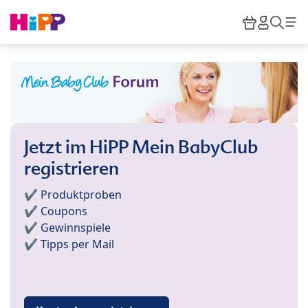
Skip to main content
Warenkor
HiPP M
Such
Jetzt im HiPP Mein BabyClub
registrieren
✔️ Produktproben
✔️ Coupons
✔️ Gewinnspiele
✔️ Tipps per Mail