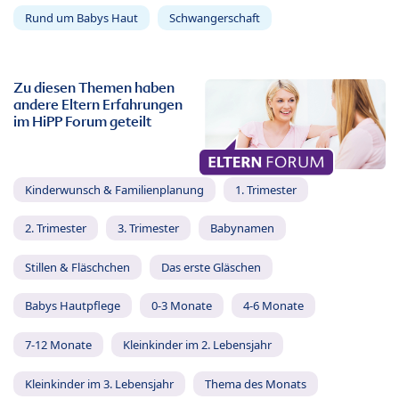
Rund um Babys Haut
Schwangerschaft
Zu diesen Themen haben
andere Eltern Erfahrungen
im HiPP Forum geteilt
Kinderwunsch & Familienplanung
1. Trimester
2. Trimester
3. Trimester
Babynamen
Stillen & Fläschchen
Das erste Gläschen
Babys Hautpflege
0-3 Monate
4-6 Monate
7-12 Monate
Kleinkinder im 2. Lebensjahr
Kleinkinder im 3. Lebensjahr
Thema des Monats