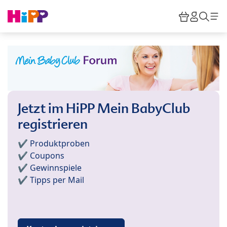
Skip to main content
Warenkor
HiPP M
Such
Jetzt im HiPP Mein BabyClub
registrieren
✔️ Produktproben
✔️ Coupons
✔️ Gewinnspiele
✔️ Tipps per Mail