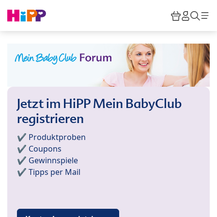
Skip to main content
Warenkor
HiPP M
Such
Jetzt im HiPP Mein BabyClub
registrieren
✔️ Produktproben
✔️ Coupons
✔️ Gewinnspiele
✔️ Tipps per Mail