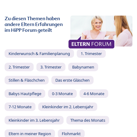
Zu diesen Themen haben
andere Eltern Erfahrungen
im HiPP Forum geteilt
Kinderwunsch & Familienplanung
1. Trimester
2. Trimester
3. Trimester
Babynamen
Stillen & Fläschchen
Das erste Gläschen
Babys Hautpflege
0-3 Monate
4-6 Monate
7-12 Monate
Kleinkinder im 2. Lebensjahr
Kleinkinder im 3. Lebensjahr
Thema des Monats
Eltern in meiner Region
Flohmarkt