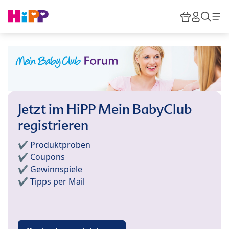
Skip to main content
Warenkor
HiPP M
Such
Jetzt im HiPP Mein BabyClub
registrieren
✔️ Produktproben
✔️ Coupons
✔️ Gewinnspiele
✔️ Tipps per Mail