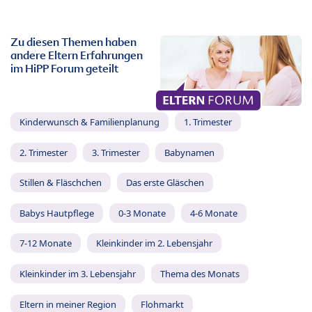
Zu diesen Themen haben
andere Eltern Erfahrungen
im HiPP Forum geteilt
Kinderwunsch & Familienplanung
1. Trimester
2. Trimester
3. Trimester
Babynamen
Stillen & Fläschchen
Das erste Gläschen
Babys Hautpflege
0-3 Monate
4-6 Monate
7-12 Monate
Kleinkinder im 2. Lebensjahr
Kleinkinder im 3. Lebensjahr
Thema des Monats
Eltern in meiner Region
Flohmarkt