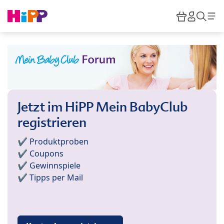
Skip to main content
Warenkor
HiPP M
Such
Jetzt im HiPP Mein BabyClub
registrieren
✔️ Produktproben
✔️ Coupons
✔️ Gewinnspiele
✔️ Tipps per Mail