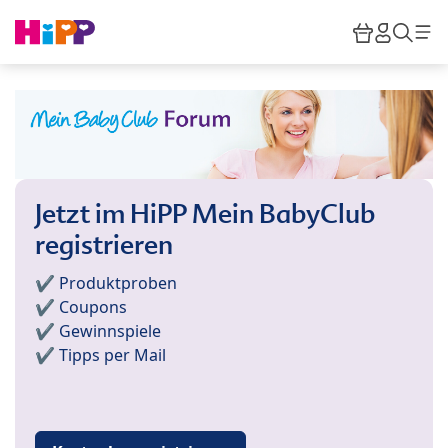
Skip to main content
Warenkor
HiPP M
Such
Jetzt im HiPP Mein BabyClub
registrieren
✔️ Produktproben
✔️ Coupons
✔️ Gewinnspiele
✔️ Tipps per Mail