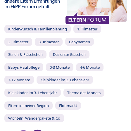
andere Eltern Erfahrungen
im HiPP Forum geteilt
Kinderwunsch & Familienplanung
1. Trimester
2. Trimester
3. Trimester
Babynamen
Stillen & Fläschchen
Das erste Gläschen
Babys Hautpflege
0-3 Monate
4-6 Monate
7-12 Monate
Kleinkinder im 2. Lebensjahr
Kleinkinder im 3. Lebensjahr
Thema des Monats
Eltern in meiner Region
Flohmarkt
Wichteln, Wanderpakete & Co