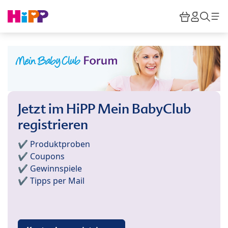
Skip to main content
Warenkor
HiPP M
Such
Jetzt im HiPP Mein BabyClub
registrieren
✔️ Produktproben
✔️ Coupons
✔️ Gewinnspiele
✔️ Tipps per Mail