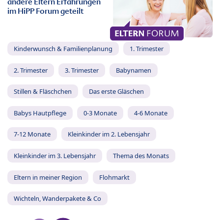
andere Eltern Erfahrungen
im HiPP Forum geteilt
Kinderwunsch & Familienplanung
1. Trimester
2. Trimester
3. Trimester
Babynamen
Stillen & Fläschchen
Das erste Gläschen
Babys Hautpflege
0-3 Monate
4-6 Monate
7-12 Monate
Kleinkinder im 2. Lebensjahr
Kleinkinder im 3. Lebensjahr
Thema des Monats
Eltern in meiner Region
Flohmarkt
Wichteln, Wanderpakete & Co