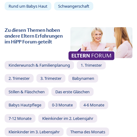
Rund um Babys Haut
Schwangerschaft
Zu diesen Themen haben
andere Eltern Erfahrungen
im HiPP Forum geteilt
Kinderwunsch & Familienplanung
1. Trimester
2. Trimester
3. Trimester
Babynamen
Stillen & Fläschchen
Das erste Gläschen
Babys Hautpflege
0-3 Monate
4-6 Monate
7-12 Monate
Kleinkinder im 2. Lebensjahr
Kleinkinder im 3. Lebensjahr
Thema des Monats