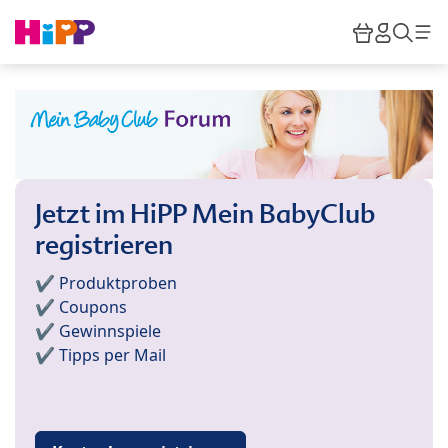
Skip to main content
Warenkor
HiPP M
Such
Jetzt im HiPP Mein BabyClub
registrieren
✔️ Produktproben
✔️ Coupons
✔️ Gewinnspiele
✔️ Tipps per Mail