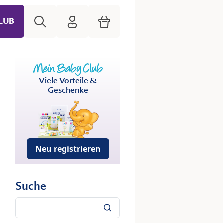
Suche
HiPP Mein Babyclub
Warenkorb
LUB
Viele Vorteile &
Geschenke
Neu registrieren
Suche
Suche