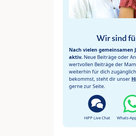
Wir sind fü
Nach vielen gemeinsamen J
aktiv.
Neue Beiträge oder Ant
wertvollen Beiträge der Mam
weiterhin für dich zugänglic
bekommst, steht dir unser
H
gerne zur Seite.
HiPP Live Chat
Whats-App