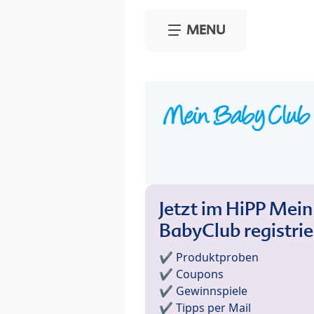
Skip to main content
MENU
Jetzt im HiPP Mein
BabyClub registri
✔️ Produktproben
✔️ Coupons
✔️ Gewinnspiele
✔️ Tipps per Mail