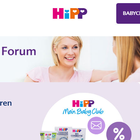
BABYC
eren