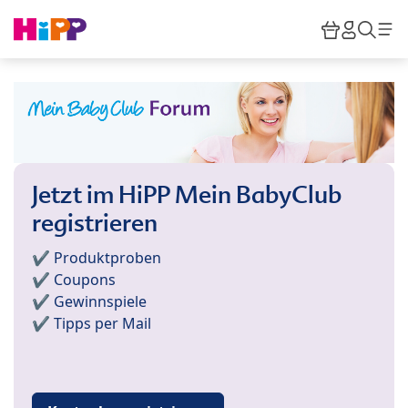
Skip to main content
Warenkor
HiPP M
Such
Jetzt im HiPP Mein BabyClub
registrieren
✔️ Produktproben
✔️ Coupons
✔️ Gewinnspiele
✔️ Tipps per Mail