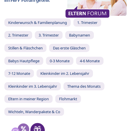
im HiPP Forum geteilt
Kinderwunsch & Familienplanung
1. Trimester
2. Trimester
3. Trimester
Babynamen
Stillen & Fläschchen
Das erste Gläschen
Babys Hautpflege
0-3 Monate
4-6 Monate
7-12 Monate
Kleinkinder im 2. Lebensjahr
Kleinkinder im 3. Lebensjahr
Thema des Monats
Eltern in meiner Region
Flohmarkt
Wichteln, Wanderpakete & Co