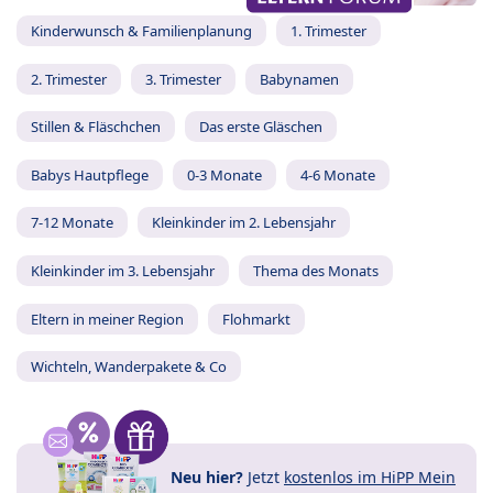
Kinderwunsch & Familienplanung
1. Trimester
2. Trimester
3. Trimester
Babynamen
Stillen & Fläschchen
Das erste Gläschen
Babys Hautpflege
0-3 Monate
4-6 Monate
7-12 Monate
Kleinkinder im 2. Lebensjahr
Kleinkinder im 3. Lebensjahr
Thema des Monats
Eltern in meiner Region
Flohmarkt
Wichteln, Wanderpakete & Co
Neu hier?
Jetzt
kostenlos im HiPP Mein