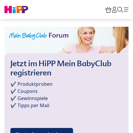
Skip to main content
Warenkor
HiPP M
Suc
Jetzt im HiPP Mein BabyClub
registrieren
✔️ Produktproben
✔️ Coupons
✔️ Gewinnspiele
✔️ Tipps per Mail