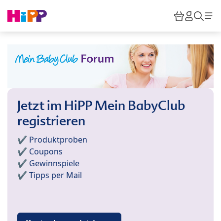
Skip to main content
Warenkor
HiPP M
Such
Jetzt im HiPP Mein BabyClub
registrieren
✔️ Produktproben
✔️ Coupons
✔️ Gewinnspiele
✔️ Tipps per Mail