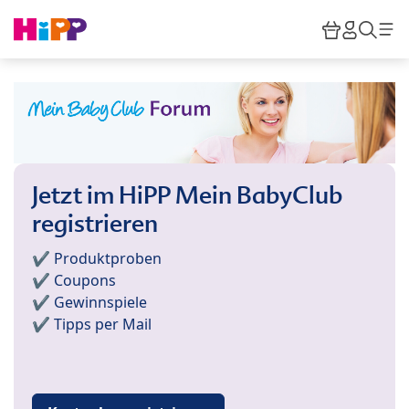
Skip to main content
Warenkor
HiPP M
Such
Jetzt im HiPP Mein BabyClub
registrieren
✔️ Produktproben
✔️ Coupons
✔️ Gewinnspiele
✔️ Tipps per Mail