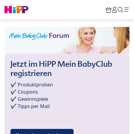
Skip to main content
Warenkor
HiPP M
Such
Jetzt im HiPP Mein BabyClub
registrieren
✔️ Produktproben
✔️ Coupons
✔️ Gewinnspiele
✔️ Tipps per Mail