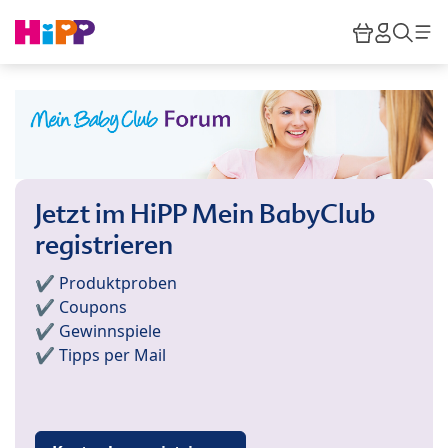
Skip to main content
Warenkor
HiPP M
Such
Jetzt im HiPP Mein BabyClub
registrieren
✔️ Produktproben
✔️ Coupons
✔️ Gewinnspiele
✔️ Tipps per Mail