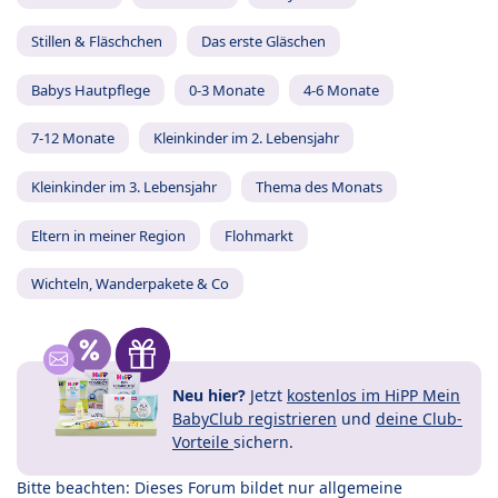
Stillen & Fläschchen
Das erste Gläschen
Babys Hautpflege
0-3 Monate
4-6 Monate
7-12 Monate
Kleinkinder im 2. Lebensjahr
Kleinkinder im 3. Lebensjahr
Thema des Monats
Eltern in meiner Region
Flohmarkt
Wichteln, Wanderpakete & Co
Neu hier?
Jetzt
kostenlos im HiPP Mein
BabyClub registrieren
und
deine Club-
Vorteile
sichern.
Bitte beachten: Dieses Forum bildet nur allgemeine