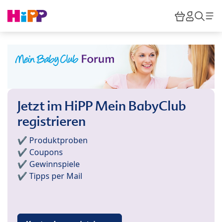
Skip to main content
Warenkor
HiPP M
Such
Jetzt im HiPP Mein BabyClub
registrieren
✔️ Produktproben
✔️ Coupons
✔️ Gewinnspiele
✔️ Tipps per Mail