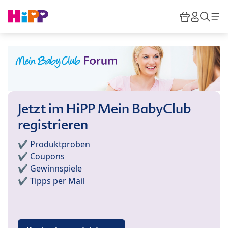
Skip to main content
Warenkor
HiPP M
Such
Jetzt im HiPP Mein BabyClub
registrieren
✔️ Produktproben
✔️ Coupons
✔️ Gewinnspiele
✔️ Tipps per Mail