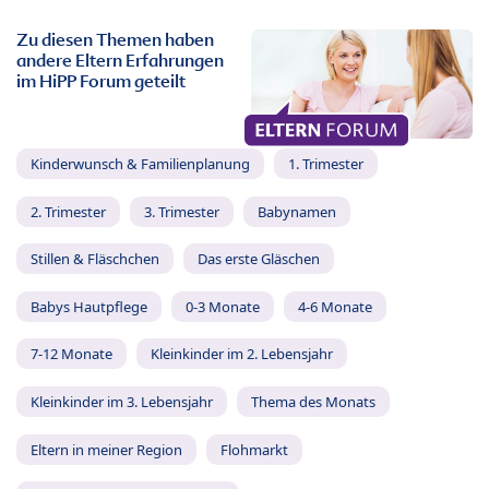
Zu diesen Themen haben
andere Eltern Erfahrungen
im HiPP Forum geteilt
Kinderwunsch & Familienplanung
1. Trimester
2. Trimester
3. Trimester
Babynamen
Stillen & Fläschchen
Das erste Gläschen
Babys Hautpflege
0-3 Monate
4-6 Monate
7-12 Monate
Kleinkinder im 2. Lebensjahr
Kleinkinder im 3. Lebensjahr
Thema des Monats
Eltern in meiner Region
Flohmarkt