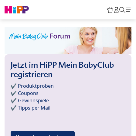
Skip to main content
Warenkor
HiPP M
Such
Jetzt im HiPP Mein BabyClub
registrieren
✔️ Produktproben
✔️ Coupons
✔️ Gewinnspiele
✔️ Tipps per Mail