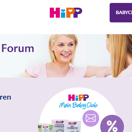
BABYC
eren