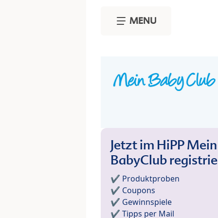
Skip to main content
MENU
Jetzt im HiPP Mein
BabyClub registri
✔️ Produktproben
✔️ Coupons
✔️ Gewinnspiele
✔️ Tipps per Mail