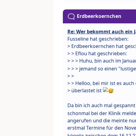
Erdbeerkoernchen
Re: Wer bekommt auch ein J
Fusseline hat geschrieben:
> Erdbeerkoernchen hat gesc
> > Eflou hat geschrieben:
> > > Huhu, bin auch im Janu
> > > jemand so einen "lustig
> >
> > Helloo, bei mir ist es auc
> überlastet ist
Da bin ich auch mal gespann
schonmal bei der Klinik melden
angerufen und die meinte nur
erstmal Termine für den No
könnte zwischen dem 16.12.2