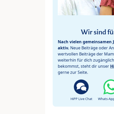
Wir sind fü
Nach vielen gemeinsamen J
aktiv.
Neue Beiträge oder Ant
wertvollen Beiträge der Mam
weiterhin für dich zugänglic
bekommst, steht dir unser
H
gerne zur Seite.
HiPP Live Chat
Whats-App