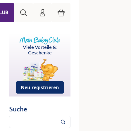
Suche
HiPP Mein Babyclub
Warenkorb
LUB
Viele Vorteile &
Geschenke
Neu registrieren
Suche
Suche