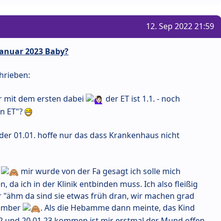
12. Sep 2022 21:59
anuar 2023 Baby?
hrieben:
ar mit dem ersten dabei
der ET ist 1.1. - noch
en ET"?
h der 01.01. hoffe nur das dass Krankenhaus nicht
t
mir wurde von der Fa gesagt ich solle mich
, da ich in der Klinik entbinden muss. Ich also fleißig
 "ähm da sind sie etwas früh dran, wir machen grad
vember
. Als die Hebamme dann meinte, das Kind
2 und 20.01.23 kommen ist mir erstmal der Mund offen