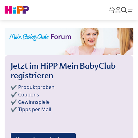
Skip to main content
Warenkor
HiPP M
Such
Jetzt im HiPP Mein BabyClub
registrieren
✔️ Produktproben
✔️ Coupons
✔️ Gewinnspiele
✔️ Tipps per Mail