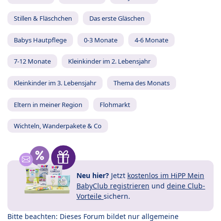
Stillen & Fläschchen
Das erste Gläschen
Babys Hautpflege
0-3 Monate
4-6 Monate
7-12 Monate
Kleinkinder im 2. Lebensjahr
Kleinkinder im 3. Lebensjahr
Thema des Monats
Eltern in meiner Region
Flohmarkt
Wichteln, Wanderpakete & Co
Neu hier?
Jetzt
kostenlos im HiPP Mein
BabyClub registrieren
und
deine Club-
Vorteile
sichern.
Bitte beachten: Dieses Forum bildet nur allgemeine