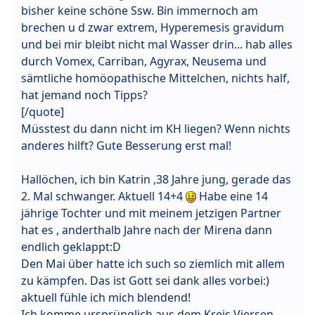
bisher keine schöne Ssw. Bin immernoch am
brechen u d zwar extrem, Hyperemesis gravidum
und bei mir bleibt nicht mal Wasser drin... hab alles
durch Vomex, Carriban, Agyrax, Neusema und
sämtliche homöopathische Mittelchen, nichts half,
hat jemand noch Tipps?
[/quote]
Müsstest du dann nicht im KH liegen? Wenn nichts
anderes hilft? Gute Besserung erst mal!
Hallöchen, ich bin Katrin ,38 Jahre jung, gerade das
2. Mal schwanger. Aktuell 14+4
Habe eine 14
jährige Tochter und mit meinem jetzigen Partner
hat es , anderthalb Jahre nach der Mirena dann
endlich geklappt:D
Den Mai über hatte ich such so ziemlich mit allem
zu kämpfen. Das ist Gott sei dank alles vorbei:)
aktuell fühle ich mich blendend!
Ich komme ursprünglich aus dem Kreis Viersen,