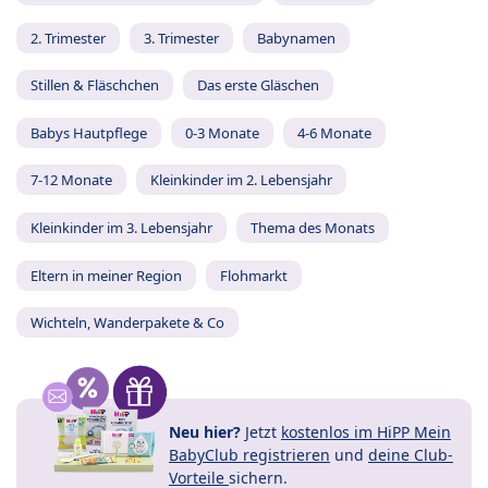
2. Trimester
3. Trimester
Babynamen
Stillen & Fläschchen
Das erste Gläschen
Babys Hautpflege
0-3 Monate
4-6 Monate
7-12 Monate
Kleinkinder im 2. Lebensjahr
Kleinkinder im 3. Lebensjahr
Thema des Monats
Eltern in meiner Region
Flohmarkt
Wichteln, Wanderpakete & Co
Neu hier?
Jetzt
kostenlos im HiPP Mein
BabyClub registrieren
und
deine Club-
Vorteile
sichern.