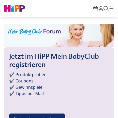
Skip to main content
Warenkor
HiPP M
Such
Jetzt im HiPP Mein BabyClub
registrieren
✔️ Produktproben
✔️ Coupons
✔️ Gewinnspiele
✔️ Tipps per Mail