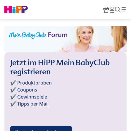
Skip to main content
Warenkor
HiPP M
Such
Jetzt im HiPP Mein BabyClub
registrieren
✔️ Produktproben
✔️ Coupons
✔️ Gewinnspiele
✔️ Tipps per Mail