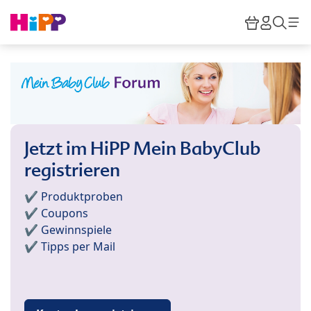
Skip to main content
Warenkor
HiPP M
Such
Jetzt im HiPP Mein BabyClub
registrieren
✔️ Produktproben
✔️ Coupons
✔️ Gewinnspiele
✔️ Tipps per Mail