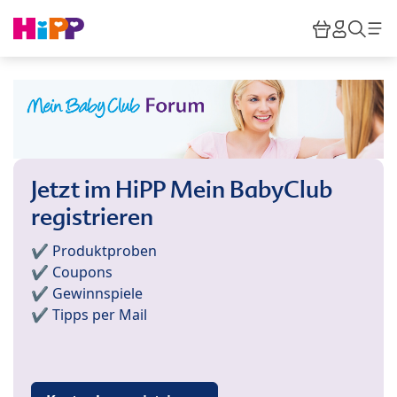
Skip to main content
Warenkor
HiPP M
Such
Jetzt im HiPP Mein BabyClub
registrieren
✔️ Produktproben
✔️ Coupons
✔️ Gewinnspiele
✔️ Tipps per Mail