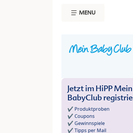
Skip to main content
MENU
Jetzt im HiPP Mein
BabyClub registri
✔️ Produktproben
✔️ Coupons
✔️ Gewinnspiele
✔️ Tipps per Mail