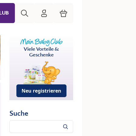
Suche
HiPP Mein Babyclub
Warenkorb
LUB
Viele Vorteile &
Geschenke
Neu registrieren
Suche
Suche