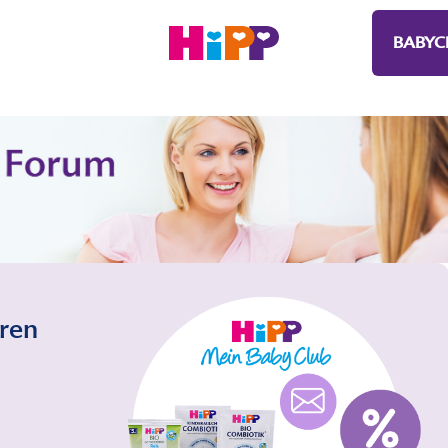
BABYC
eren