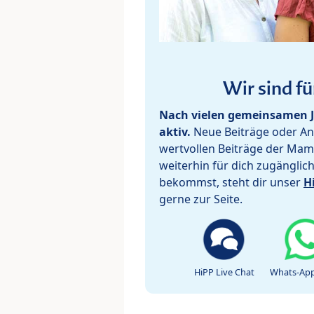
Wir sind fü
Nach vielen gemeinsamen J
aktiv.
Neue Beiträge oder Ant
wertvollen Beiträge der Mam
weiterhin für dich zugänglic
bekommst, steht dir unser
H
gerne zur Seite.
HiPP Live Chat
Whats-App