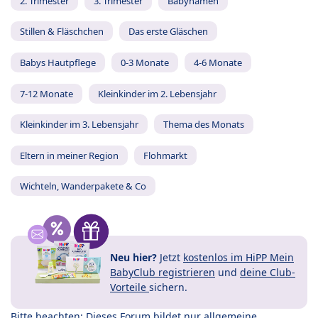
2. Trimester
3. Trimester
Babynamen
Stillen & Fläschchen
Das erste Gläschen
Babys Hautpflege
0-3 Monate
4-6 Monate
7-12 Monate
Kleinkinder im 2. Lebensjahr
Kleinkinder im 3. Lebensjahr
Thema des Monats
Eltern in meiner Region
Flohmarkt
Wichteln, Wanderpakete & Co
Neu hier?
Jetzt
kostenlos im HiPP Mein
BabyClub registrieren
und
deine Club-
Vorteile
sichern.
Bitte beachten: Dieses Forum bildet nur allgemeine