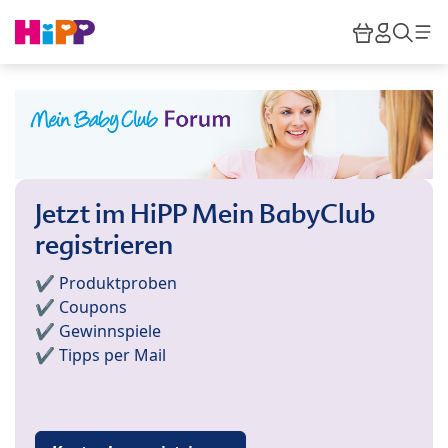
Skip to main content
Warenkor
HiPP M
Such
Jetzt im HiPP Mein BabyClub
registrieren
✔️ Produktproben
✔️ Coupons
✔️ Gewinnspiele
✔️ Tipps per Mail