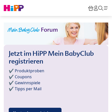
Skip to main content
Warenkor
HiPP M
Such
Jetzt im HiPP Mein BabyClub
registrieren
✔️ Produktproben
✔️ Coupons
✔️ Gewinnspiele
✔️ Tipps per Mail