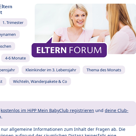
Eltern
t
1. Trimester
bynamen
äschen
4-6 Monate
ebensjahr
Kleinkinder im 3. Lebensjahr
Thema des Monats
kt
Wichteln, Wanderpakete & Co
t
kostenlos im HiPP Mein BabyClub registrieren
und
deine Club-
n.
t nur allgemeine Informationen zum Inhalt der Fragen ab. Die
können aufgrund der räumlichen Distanz keinesfalls eine