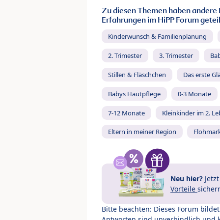
Zu diesen Themen haben andere 
Erfahrungen im HiPP Forum geteil
Kinderwunsch & Familienplanung
2. Trimester
3. Trimester
Ba
Stillen & Fläschchen
Das erste Gl
Babys Hautpflege
0-3 Monate
7-12 Monate
Kleinkinder im 2. L
Eltern in meiner Region
Flohmar
Neu hier?
Jetz
Vorteile
sicher
Bitte beachten: Dieses Forum bilde
Antworten sind unverbindlich und 