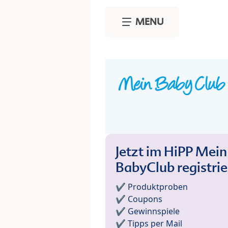
Skip to main content
MENU
Jetzt im HiPP Mein
BabyClub registri
✔️ Produktproben
✔️ Coupons
✔️ Gewinnspiele
✔️ Tipps per Mail