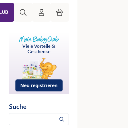
Suche
HiPP Mein Babyclub
Warenkorb
LUB
Viele Vorteile &
Geschenke
Neu registrieren
Suche
Suche