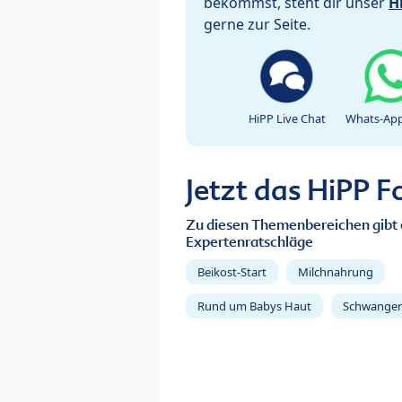
bekommst, steht dir unser
H
gerne zur Seite.
HiPP Live Chat
Whats-App
Jetzt das HiPP 
Zu diesen Themenbereichen gibt 
Expertenratschläge
Beikost-Start
Milchnahrung
Rund um Babys Haut
Schwanger