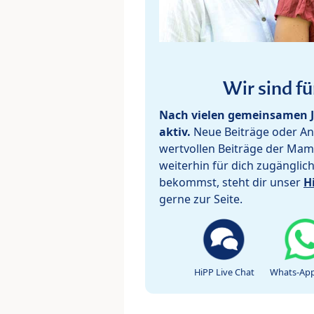
Wir sind fü
Nach vielen gemeinsamen J
aktiv.
Neue Beiträge oder Ant
wertvollen Beiträge der Mam
weiterhin für dich zugänglic
bekommst, steht dir unser
H
gerne zur Seite.
HiPP Live Chat
Whats-App