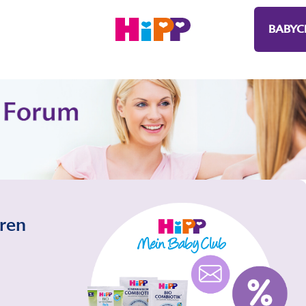
BABYC
eren