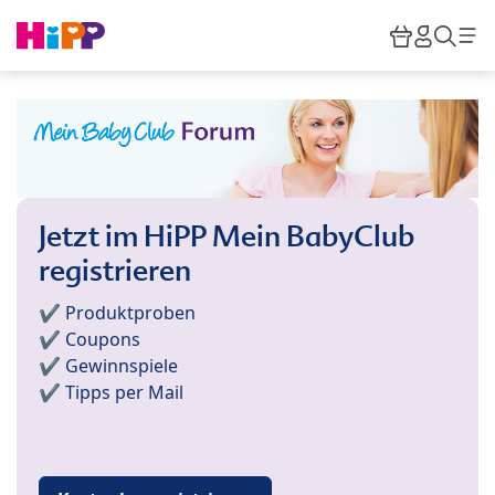
Skip to main content
Warenkor
HiPP M
Such
Jetzt im HiPP Mein BabyClub
registrieren
✔️ Produktproben
✔️ Coupons
✔️ Gewinnspiele
✔️ Tipps per Mail