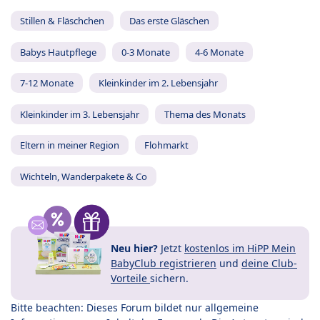
Stillen & Fläschchen
Das erste Gläschen
Babys Hautpflege
0-3 Monate
4-6 Monate
7-12 Monate
Kleinkinder im 2. Lebensjahr
Kleinkinder im 3. Lebensjahr
Thema des Monats
Eltern in meiner Region
Flohmarkt
Wichteln, Wanderpakete & Co
Neu hier?
Jetzt
kostenlos im HiPP Mein
BabyClub registrieren
und
deine Club-
Vorteile
sichern.
Bitte beachten: Dieses Forum bildet nur allgemeine