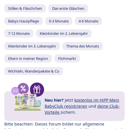
Stillen & Fläschchen
Das erste Gläschen
Babys Hautpflege
0-3 Monate
4-6 Monate
7-12 Monate
Kleinkinder im 2. Lebensjahr
Kleinkinder im 3. Lebensjahr
Thema des Monats
Eltern in meiner Region
Flohmarkt
Wichteln, Wanderpakete & Co
Neu hier?
Jetzt
kostenlos im HiPP Mein
BabyClub registrieren
und
deine Club-
Vorteile
sichern.
Bitte beachten: Dieses Forum bildet nur allgemeine