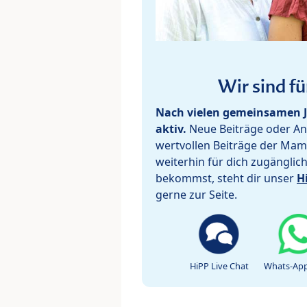
Wir sind fü
Nach vielen gemeinsamen J
aktiv.
Neue Beiträge oder Ant
wertvollen Beiträge der Mam
weiterhin für dich zugänglic
bekommst, steht dir unser
H
gerne zur Seite.
HiPP Live Chat
Whats-App