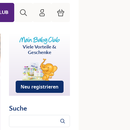
Suche
HiPP Mein Babyclub
Warenkorb
LUB
Viele Vorteile &
Geschenke
Neu registrieren
Suche
Suche