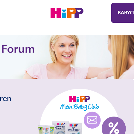
BABYC
eren