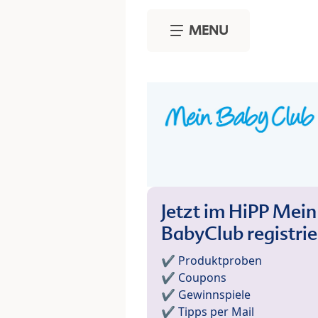
Skip to main content
MENU
Jetzt im HiPP Mein
BabyClub registri
✔️ Produktproben
✔️ Coupons
✔️ Gewinnspiele
✔️ Tipps per Mail