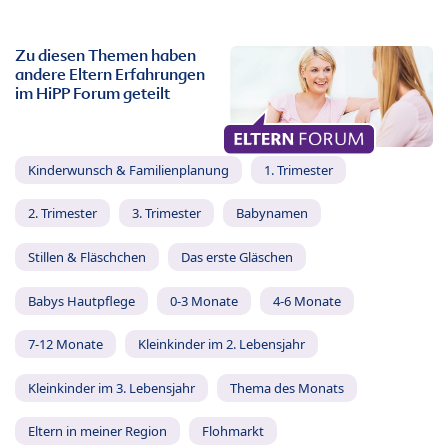
Zu diesen Themen haben
andere Eltern Erfahrungen
im HiPP Forum geteilt
Kinderwunsch & Familienplanung
1. Trimester
2. Trimester
3. Trimester
Babynamen
Stillen & Fläschchen
Das erste Gläschen
Babys Hautpflege
0-3 Monate
4-6 Monate
7-12 Monate
Kleinkinder im 2. Lebensjahr
Kleinkinder im 3. Lebensjahr
Thema des Monats
Eltern in meiner Region
Flohmarkt