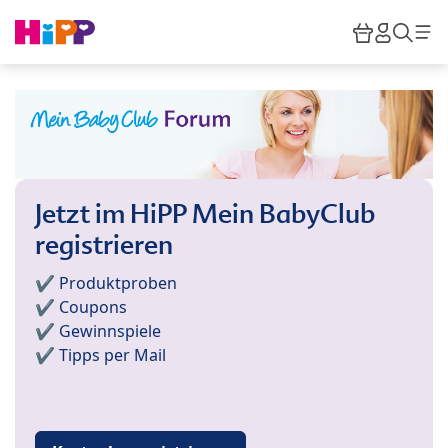
Skip to main content
Warenkor
HiPP M
Such
Jetzt im HiPP Mein BabyClub
registrieren
✔️ Produktproben
✔️ Coupons
✔️ Gewinnspiele
✔️ Tipps per Mail