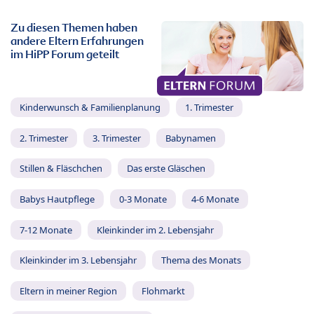
Zu diesen Themen haben
andere Eltern Erfahrungen
im HiPP Forum geteilt
Kinderwunsch & Familienplanung
1. Trimester
2. Trimester
3. Trimester
Babynamen
Stillen & Fläschchen
Das erste Gläschen
Babys Hautpflege
0-3 Monate
4-6 Monate
7-12 Monate
Kleinkinder im 2. Lebensjahr
Kleinkinder im 3. Lebensjahr
Thema des Monats
Eltern in meiner Region
Flohmarkt