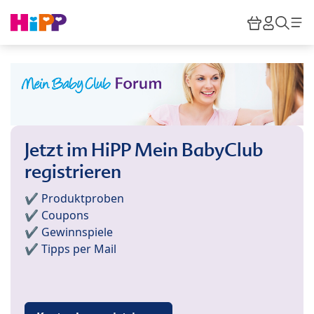
Skip to main content
Warenkor
HiPP M
Such
Jetzt im HiPP Mein BabyClub
registrieren
✔️ Produktproben
✔️ Coupons
✔️ Gewinnspiele
✔️ Tipps per Mail