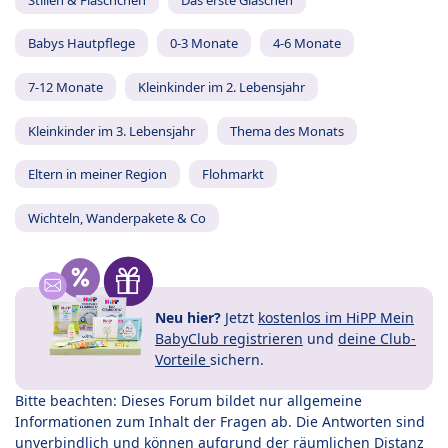
Babys Hautpflege
0-3 Monate
4-6 Monate
7-12 Monate
Kleinkinder im 2. Lebensjahr
Kleinkinder im 3. Lebensjahr
Thema des Monats
Eltern in meiner Region
Flohmarkt
Wichteln, Wanderpakete & Co
Neu hier?
Jetzt
kostenlos im HiPP Mein
BabyClub registrieren
und
deine Club-
Vorteile
sichern.
Bitte beachten: Dieses Forum bildet nur allgemeine
Informationen zum Inhalt der Fragen ab. Die Antworten sind
unverbindlich und können aufgrund der räumlichen Distanz