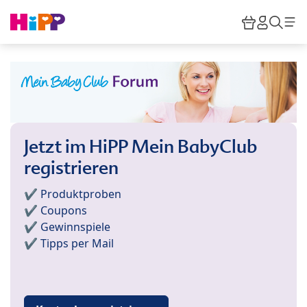
Skip to main content
Warenkor
HiPP M
Such
Jetzt im HiPP Mein BabyClub
registrieren
✔️ Produktproben
✔️ Coupons
✔️ Gewinnspiele
✔️ Tipps per Mail