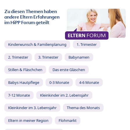
Zu diesen Themen haben
andere Eltern Erfahrungen
im HiPP Forum geteilt
Kinderwunsch & Familienplanung
1. Trimester
2. Trimester
3. Trimester
Babynamen
Stillen & Fläschchen
Das erste Gläschen
Babys Hautpflege
0-3 Monate
4-6 Monate
7-12 Monate
Kleinkinder im 2. Lebensjahr
Kleinkinder im 3. Lebensjahr
Thema des Monats
Eltern in meiner Region
Flohmarkt