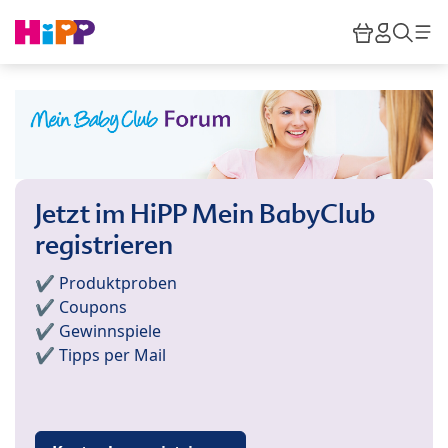
Skip to main content
Warenkor
HiPP M
Such
Jetzt im HiPP Mein BabyClub
registrieren
✔️ Produktproben
✔️ Coupons
✔️ Gewinnspiele
✔️ Tipps per Mail