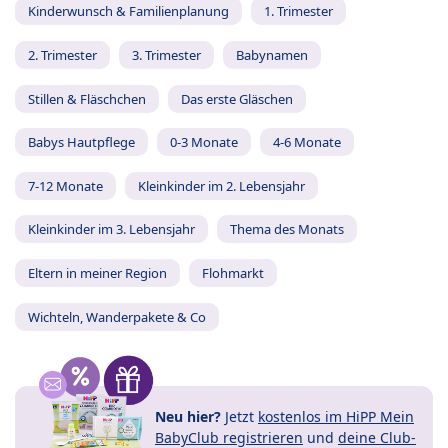
Kinderwunsch & Familienplanung
1. Trimester
2. Trimester
3. Trimester
Babynamen
Stillen & Fläschchen
Das erste Gläschen
Babys Hautpflege
0-3 Monate
4-6 Monate
7-12 Monate
Kleinkinder im 2. Lebensjahr
Kleinkinder im 3. Lebensjahr
Thema des Monats
Eltern in meiner Region
Flohmarkt
Wichteln, Wanderpakete & Co
Neu hier?
Jetzt
kostenlos im HiPP Mein
BabyClub registrieren
und
deine Club-