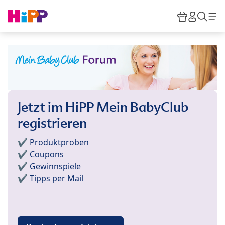
Skip to main content
Warenkor
HiPP M
Such
Jetzt im HiPP Mein BabyClub
registrieren
✔️ Produktproben
✔️ Coupons
✔️ Gewinnspiele
✔️ Tipps per Mail