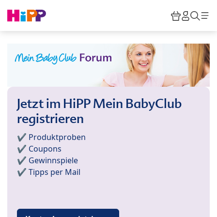
Skip to main content
Warenkor
HiPP M
Such
Jetzt im HiPP Mein BabyClub
registrieren
✔️ Produktproben
✔️ Coupons
✔️ Gewinnspiele
✔️ Tipps per Mail