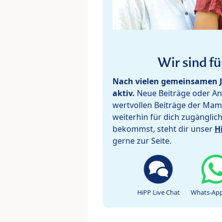
Wir sind fü
Nach vielen gemeinsamen J
aktiv.
Neue Beiträge oder Ant
wertvollen Beiträge der Mam
weiterhin für dich zugänglic
bekommst, steht dir unser
H
gerne zur Seite.
HiPP Live Chat
Whats-App