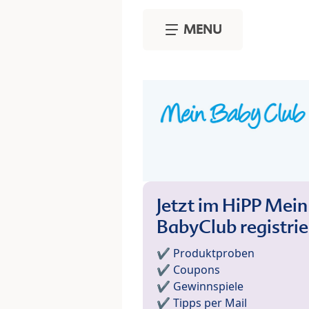
Skip to main content
MENU
Jetzt im HiPP Mein
BabyClub registri
✔️ Produktproben
✔️ Coupons
✔️ Gewinnspiele
✔️ Tipps per Mail