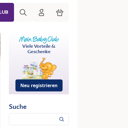
Suche
HiPP Mein Babyclub
Warenkorb
LUB
Viele Vorteile &
Geschenke
Neu registrieren
Suche
Suche