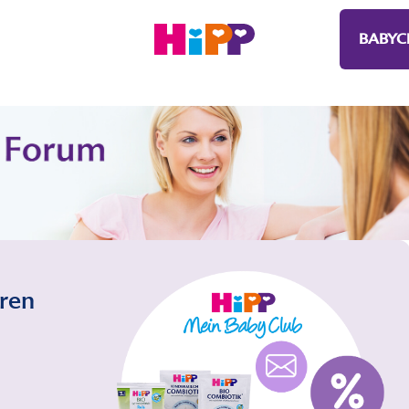
BABYC
eren