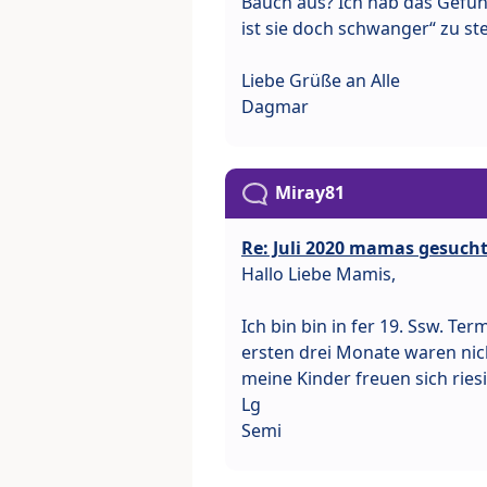
Bauch aus? Ich hab das Gefüh
ist sie doch schwanger“ zu s
Liebe Grüße an Alle
Dagmar
Miray81
Re: Juli 2020 mamas gesuch
Hallo Liebe Mamis,
Ich bin bin in fer 19. Ssw. Te
ersten drei Monate waren nicht
meine Kinder freuen sich rie
Lg
Semi