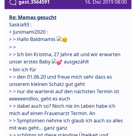
gast.3564591
16. Dez 2019 08:00
Re: Mamas gesucht
Saskia93 :
> Junimami2020 :
> > Hallo Baldmamis
> >
> > Ich bin Kristina, 27 Jahre alt und wir erwarten
unser erstes Baby
ausgezählt
> bin ich für
> > den 01.06.20 und freue mich sehr dass es
unserem kleinen Schatz gut geht
> > nur die warterei auf den nächsten Termin ist
eeeeeendlos, geht es euch
> > dabei auch so? Noch nie im Leben habe ich
mich auf einen Frauenarzt Termin. An
> > Symptomen nehme ich glaub ich auch so alles
mit was geht... ganz ganz
> > schlimm ist diese ständige Übelkeit und