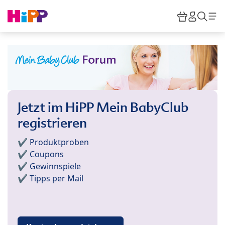
Skip to main content
Warenkor
HiPP M
Such
Jetzt im HiPP Mein BabyClub
registrieren
✔️ Produktproben
✔️ Coupons
✔️ Gewinnspiele
✔️ Tipps per Mail