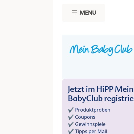
Skip to main content
MENU
Jetzt im HiPP Mein
BabyClub registri
✔️ Produktproben
✔️ Coupons
✔️ Gewinnspiele
✔️ Tipps per Mail