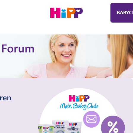
BABYC
eren