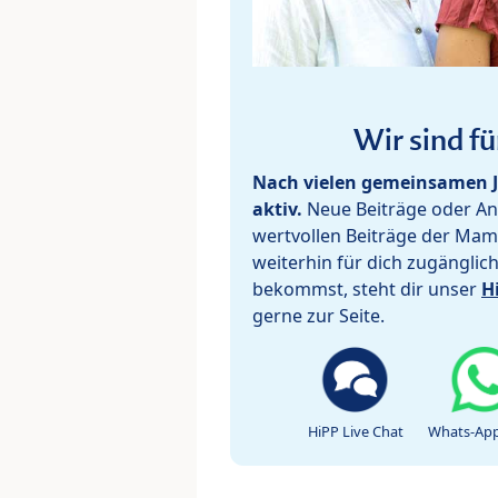
Wir sind fü
Nach vielen gemeinsamen J
aktiv.
Neue Beiträge oder Ant
wertvollen Beiträge der Mam
weiterhin für dich zugänglic
bekommst, steht dir unser
H
gerne zur Seite.
HiPP Live Chat
Whats-App