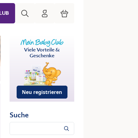
Suche
HiPP Mein Babyclub
Warenkorb
LUB
Viele Vorteile &
Geschenke
Neu registrieren
Suche
Suche