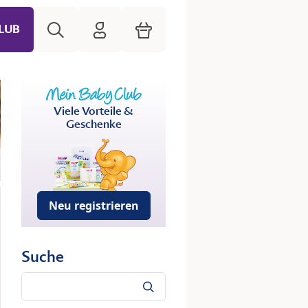
Suche
HiPP Mein Babyclub
Warenkorb
LUB
Viele Vorteile &
Geschenke
Neu registrieren
Suche
Suche