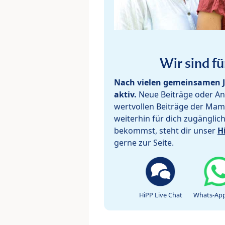
Wir sind fü
Nach vielen gemeinsamen J
aktiv.
Neue Beiträge oder Ant
wertvollen Beiträge der Mam
weiterhin für dich zugänglic
bekommst, steht dir unser
H
gerne zur Seite.
HiPP Live Chat
Whats-App