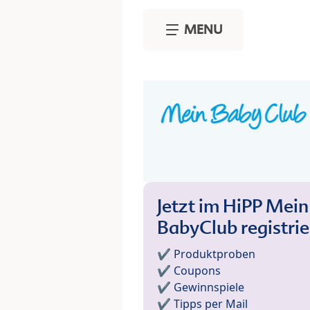
Skip to main content
MENU
Jetzt im HiPP Mein
BabyClub registri
✔️ Produktproben
✔️ Coupons
✔️ Gewinnspiele
✔️ Tipps per Mail