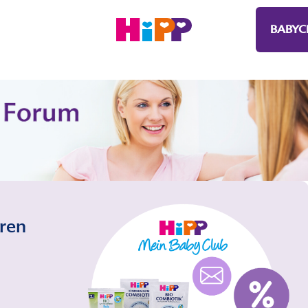
BABYC
eren