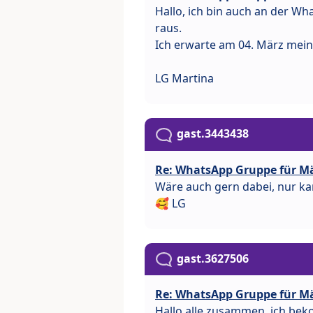
Hallo, ich bin auch an der Wh
raus.
Ich erwarte am 04. März mein
LG Martina
gast.3443438
Re: WhatsApp Gruppe für M
Wäre auch gern dabei, nur kan
🥰 LG
gast.3627506
Re: WhatsApp Gruppe für M
Hallo alle zusammen, ich be