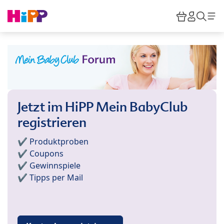
Skip to main content
Warenkor
HiPP M
Such
Jetzt im HiPP Mein BabyClub
registrieren
✔️ Produktproben
✔️ Coupons
✔️ Gewinnspiele
✔️ Tipps per Mail