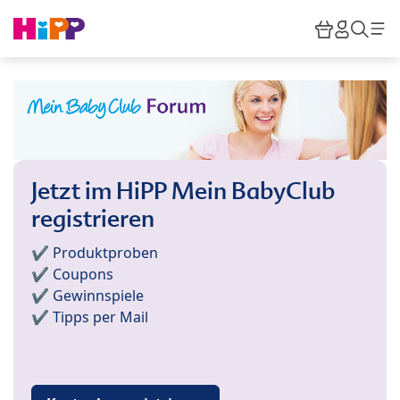
Skip to main content
Warenkor
HiPP M
Such
Jetzt im HiPP Mein BabyClub
registrieren
✔️ Produktproben
✔️ Coupons
✔️ Gewinnspiele
✔️ Tipps per Mail