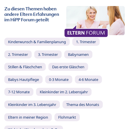
Zu diesen Themen haben
andere Eltern Erfahrungen
im HiPP Forum geteilt
Kinderwunsch & Familienplanung
1. Trimester
2. Trimester
3. Trimester
Babynamen
Stillen & Fläschchen
Das erste Gläschen
Babys Hautpflege
0-3 Monate
4-6 Monate
7-12 Monate
Kleinkinder im 2. Lebensjahr
Kleinkinder im 3. Lebensjahr
Thema des Monats
Eltern in meiner Region
Flohmarkt